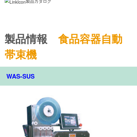
製品カタログ
製品情報
食品容器自動
帯束機
WAS-SUS